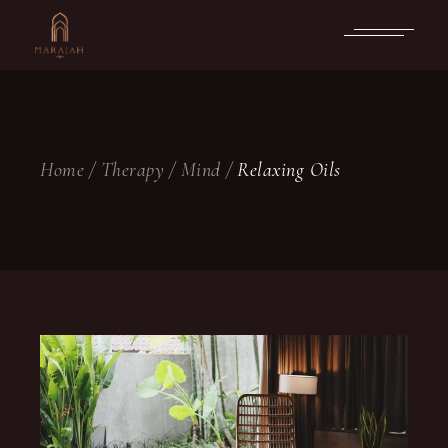
Skip
to
the
content
Home
Therapy
Mind
Relaxing Oils