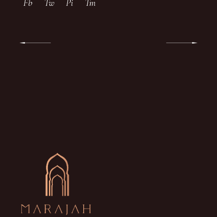
Fb
Tw
Pi
Tm