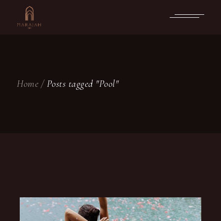
Skip
to
the
content
Home
Posts tagged "Pool"