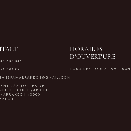
NTACT
HORAIRES
D’OUVERTURE
646 698 946
TOUS LES JOURS : 9H – 00H
638 893 071
JAHSPAMARRAKECH@GMAIL.COM
MENT LAS TORRES DE
RELLE, BOULEVARD DE
 MARRAKECH 40000
AKECH