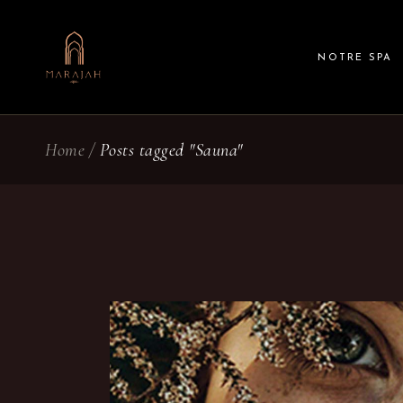
Skip
to
the
content
NOTRE SPA
Home
Posts tagged "Sauna"